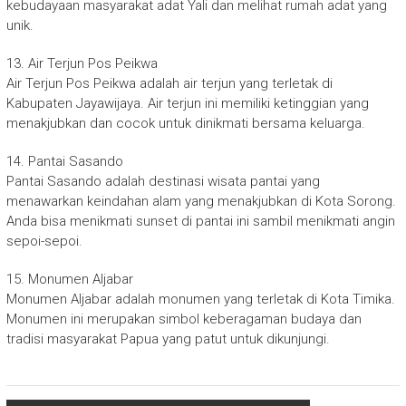
kebudayaan masyarakat adat Yali dan melihat rumah adat yang
unik.
13. Air Terjun Pos Peikwa
Air Terjun Pos Peikwa adalah air terjun yang terletak di
Kabupaten Jayawijaya. Air terjun ini memiliki ketinggian yang
menakjubkan dan cocok untuk dinikmati bersama keluarga.
14. Pantai Sasando
Pantai Sasando adalah destinasi wisata pantai yang
menawarkan keindahan alam yang menakjubkan di Kota Sorong.
Anda bisa menikmati sunset di pantai ini sambil menikmati angin
sepoi-sepoi.
15. Monumen Aljabar
Monumen Aljabar adalah monumen yang terletak di Kota Timika.
Monumen ini merupakan simbol keberagaman budaya dan
tradisi masyarakat Papua yang patut untuk dikunjungi.