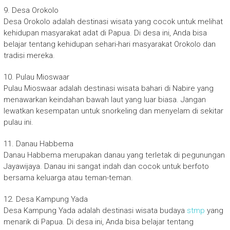
9. Desa Orokolo
Desa Orokolo adalah destinasi wisata yang cocok untuk melihat
kehidupan masyarakat adat di Papua. Di desa ini, Anda bisa
belajar tentang kehidupan sehari-hari masyarakat Orokolo dan
tradisi mereka.
10. Pulau Mioswaar
Pulau Mioswaar adalah destinasi wisata bahari di Nabire yang
menawarkan keindahan bawah laut yang luar biasa. Jangan
lewatkan kesempatan untuk snorkeling dan menyelam di sekitar
pulau ini.
11. Danau Habbema
Danau Habbema merupakan danau yang terletak di pegunungan
Jayawijaya. Danau ini sangat indah dan cocok untuk berfoto
bersama keluarga atau teman-teman.
12. Desa Kampung Yada
Desa Kampung Yada adalah destinasi wisata budaya
stmp
yang
menarik di Papua. Di desa ini, Anda bisa belajar tentang