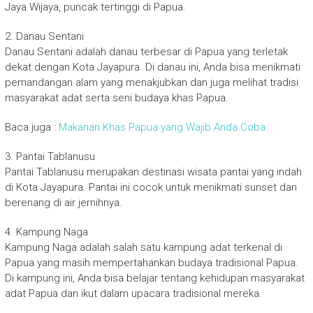
Jaya Wijaya, puncak tertinggi di Papua.
2. Danau Sentani
Danau Sentani adalah danau terbesar di Papua yang terletak
dekat dengan Kota Jayapura. Di danau ini, Anda bisa menikmati
pemandangan alam yang menakjubkan dan juga melihat tradisi
masyarakat adat serta seni budaya khas Papua.
Baca juga :
Makanan Khas Papua yang Wajib Anda Coba
3. Pantai Tablanusu
Pantai Tablanusu merupakan destinasi wisata pantai yang indah
di Kota Jayapura. Pantai ini cocok untuk menikmati sunset dan
berenang di air jernihnya.
4. Kampung Naga
Kampung Naga adalah salah satu kampung adat terkenal di
Papua yang masih mempertahankan budaya tradisional Papua.
Di kampung ini, Anda bisa belajar tentang kehidupan masyarakat
adat Papua dan ikut dalam upacara tradisional mereka.